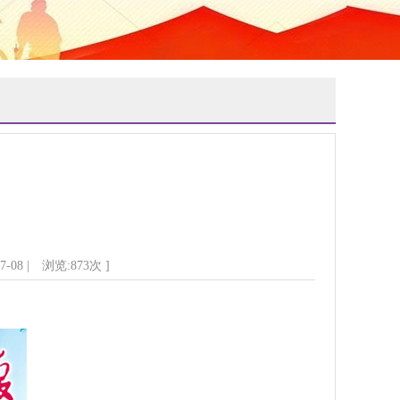
-08 | 浏览:
873
次 ]