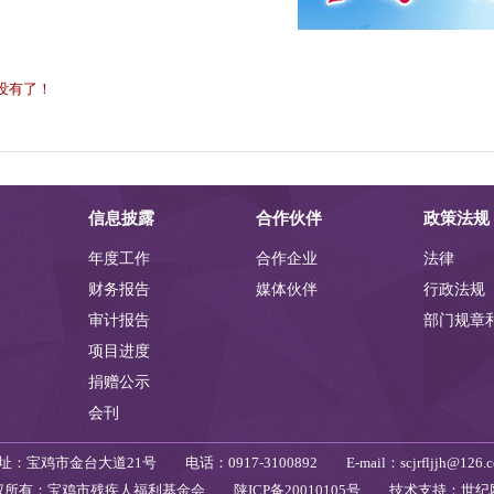
 没有了！
信息披露
合作伙伴
政策法规
年度工作
合作企业
法律
财务报告
媒体伙伴
行政法规
审计报告
部门规章
项目进度
捐赠公示
会刊
址：宝鸡市金台大道21号 电话：0917-3100892 E-mail：scjrfljjh@126.c
权所有
：
宝鸡市残疾人福利基金会
陕ICP备20010105号
技术支持：世纪