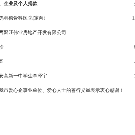
一、企业及个人捐款 金
宝鸡明德骨科医院(定向) 125419
陕西聚旺伟业房地产开发有限公司 1000
王珍 600
党圆 200
西安高新一中学生李泽宇 10
我市爱心企事业单位、爱心人士的善行义举表示衷心感谢！