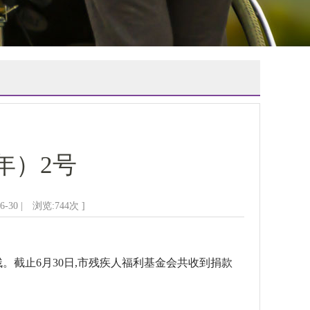
年）2号
-30 | 浏览:
744
次 ]
。截止6月30日,市残疾人福利基金会共收到捐款